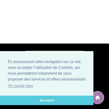
En poursuivant votre navigation sur ce site,
vous acceptez l’utilisation de Cookies, qui
Paiement sécurisé
nous permettront notamment de vous
proposer des services et offres personnalisés
Mentions légales
Conditions générales de vente
En savoir plus
Politique de confidentialité et CGU
Qui sommes nous ?
Contactez-nous
Développé par
, éditeur situé en Avignon (Vaucluse), spécialisé
ARG Solutions
Accepter
dans le développement de logiciels et sites internet.