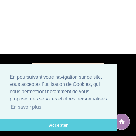
En poursuivant votre navigation sur ce site,
vous acceptez l’utilisation de Cookies, qui
Paiement sécurisé
nous permettront notamment de vous
proposer des services et offres personnalisés
Mentions légales
Conditions générales de vente
En savoir plus
Politique de confidentialité et CGU
Qui sommes nous ?
Contactez-nous
Développé par
, éditeur situé en Avignon (Vaucluse), spécialisé
ARG Solutions
Accepter
dans le développement de logiciels et sites internet.