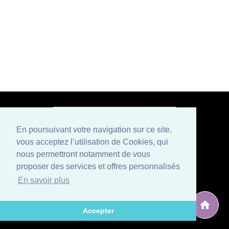
En poursuivant votre navigation sur ce site,
vous acceptez l’utilisation de Cookies, qui
Paiement sécurisé
nous permettront notamment de vous
proposer des services et offres personnalisés
Mentions légales
Conditions générales de vente
En savoir plus
Politique de confidentialité et CGU
Qui sommes nous ?
Contactez-nous
Développé par
, éditeur situé en Avignon (Vaucluse), spécialisé
ARG Solutions
Accepter
dans le développement de logiciels et sites internet.