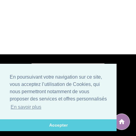
En poursuivant votre navigation sur ce site,
vous acceptez l’utilisation de Cookies, qui
Paiement sécurisé
nous permettront notamment de vous
proposer des services et offres personnalisés
Mentions légales
Conditions générales de vente
En savoir plus
Politique de confidentialité et CGU
Qui sommes nous ?
Contactez-nous
Développé par
, éditeur situé en Avignon (Vaucluse), spécialisé
ARG Solutions
Accepter
dans le développement de logiciels et sites internet.