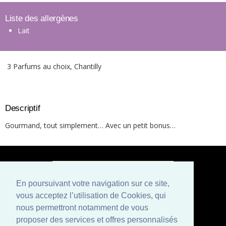
Liste des allergènes
Lait
3 Parfums au choix, Chantilly
Descriptif
Gourmand, tout simplement… Avec un petit bonus…
En poursuivant votre navigation sur ce site,
vous acceptez l’utilisation de Cookies, qui
Paiement sécurisé
nous permettront notamment de vous
proposer des services et offres personnalisés
Mentions légales
Conditions générales de vente