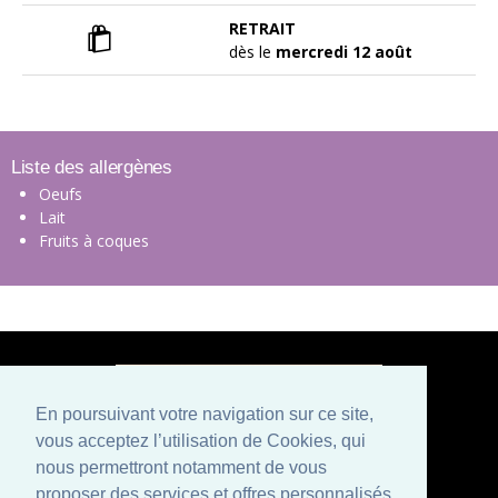
RETRAIT
dès le
mercredi 12 août
Liste des allergènes
Oeufs
Lait
Fruits à coques
En poursuivant votre navigation sur ce site,
vous acceptez l’utilisation de Cookies, qui
Paiement sécurisé
nous permettront notamment de vous
proposer des services et offres personnalisés