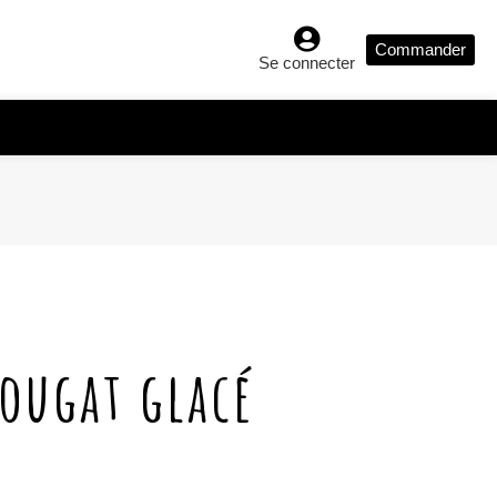
Commander
Se connecter
ougat glacé