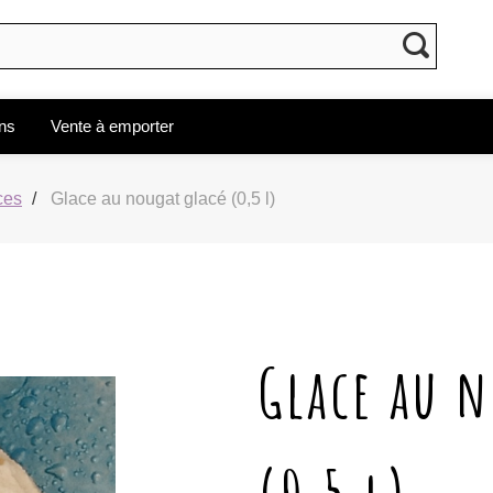
ons
Vente à emporter
ces
Glace au nougat glacé (0,5 l)
Glace au n