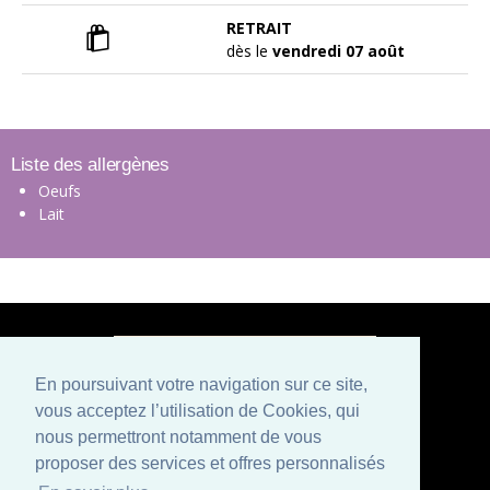
RETRAIT
dès le
vendredi 07 août
Liste des allergènes
Oeufs
Lait
En poursuivant votre navigation sur ce site,
vous acceptez l’utilisation de Cookies, qui
Paiement sécurisé
nous permettront notamment de vous
proposer des services et offres personnalisés
Mentions légales
Conditions générales de vente