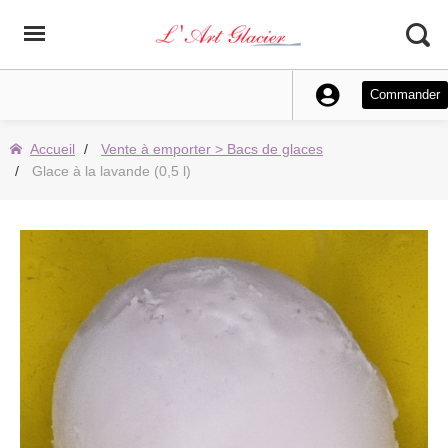
Commander
Accueil
Vente à emporter > Bacs de glaces
Glace à la lavande (0,5 l)