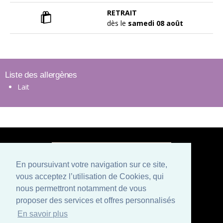
RETRAIT
dès le
samedi 08 août
Liste des allergènes
Lait
En poursuivant votre navigation sur ce site,
vous acceptez l’utilisation de Cookies, qui
Paiement sécurisé
nous permettront notamment de vous
proposer des services et offres personnalisés
Mentions légales
Conditions générales de vente
En savoir plus
Politique de confidentialité et CGU
Qui sommes nous ?