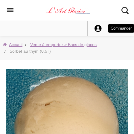
Commander
Accueil
Vente à emporter > Bacs de glaces
Sorbet au thym (0,5 l)