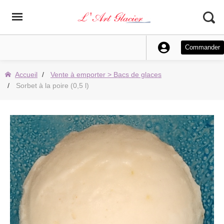
Commander
Accueil
Vente à emporter > Bacs de glaces
Sorbet à la poire (0,5 l)