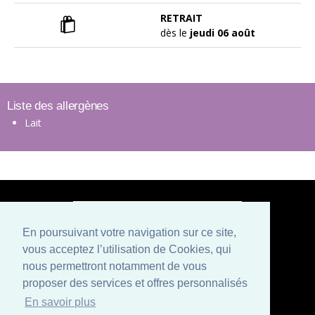
RETRAIT
dès le
jeudi 06 août
Liste des allergènes
Lait
En poursuivant votre navigation sur ce site,
vous acceptez l’utilisation de Cookies, qui
Paiement sécurisé
nous permettront notamment de vous
proposer des services et offres personnalisés
Mentions légales
Conditions générales de vente
En savoir plus
Politique de confidentialité et CGU
Qui sommes nous ?