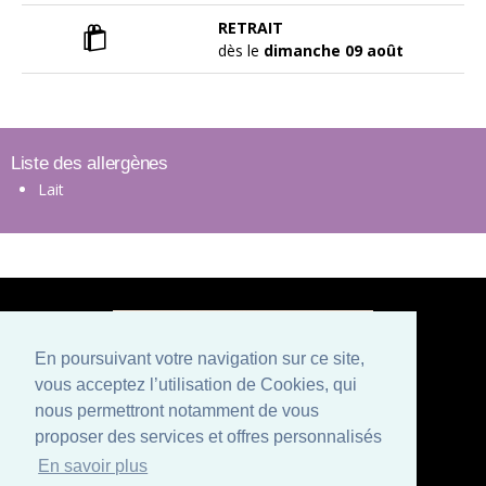
RETRAIT
dès le
dimanche 09 août
Liste des allergènes
Lait
En poursuivant votre navigation sur ce site,
vous acceptez l’utilisation de Cookies, qui
Paiement sécurisé
nous permettront notamment de vous
proposer des services et offres personnalisés
Mentions légales
Conditions générales de vente
En savoir plus
Politique de confidentialité et CGU
Qui sommes nous ?