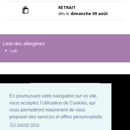
RETRAIT
dès le
dimanche 09 août
Liste des allergènes
Lait
En poursuivant votre navigation sur ce site,
vous acceptez l’utilisation de Cookies, qui
Paiement sécurisé
nous permettront notamment de vous
proposer des services et offres personnalisés
Mentions légales
Conditions générales de vente
En savoir plus
Politique de confidentialité et CGU
Qui sommes nous ?