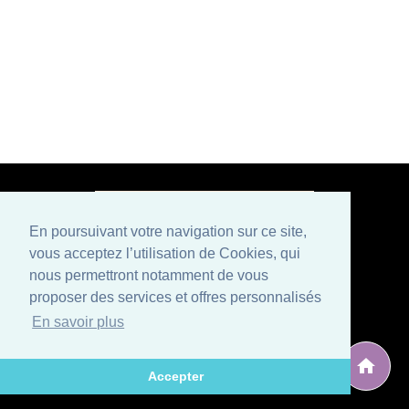
En poursuivant votre navigation sur ce site,
vous acceptez l’utilisation de Cookies, qui
Paiement sécurisé
nous permettront notamment de vous
proposer des services et offres personnalisés
Mentions légales
Conditions générales de vente
En savoir plus
Politique de confidentialité et CGU
Qui sommes nous ?
Contactez-nous
Développé par
, éditeur situé en Avignon (Vaucluse), spécialisé
ARG Solutions
Accepter
dans le développement de logiciels et sites internet.