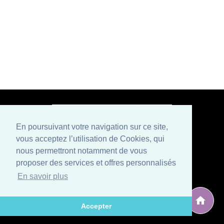
En poursuivant votre navigation sur ce site,
vous acceptez l’utilisation de Cookies, qui
Paiement sécurisé
nous permettront notamment de vous
proposer des services et offres personnalisés
Mentions légales
Conditions générales de vente
En savoir plus
Politique de confidentialité et CGU
Qui sommes nous ?
Contactez-nous
Développé par
, éditeur situé en Avignon (Vaucluse), spécialisé
ARG Solutions
Accepter
dans le développement de logiciels et sites internet.