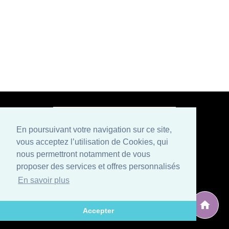
En poursuivant votre navigation sur ce site,
vous acceptez l’utilisation de Cookies, qui
Paiement sécurisé
nous permettront notamment de vous
proposer des services et offres personnalisés
Mentions légales
Conditions générales de vente
En savoir plus
Politique de confidentialité et CGU
Qui sommes nous ?
Contactez-nous
Développé par
, éditeur situé en Avignon (Vaucluse), spécialisé
ARG Solutions
Accepter
dans le développement de logiciels et sites internet.