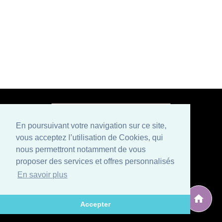
En poursuivant votre navigation sur ce site,
vous acceptez l’utilisation de Cookies, qui
Paiement sécurisé
nous permettront notamment de vous
proposer des services et offres personnalisés
Mentions légales
Conditions générales de vente
En savoir plus
Politique de confidentialité et CGU
Qui sommes nous ?
Contactez-nous
Développé par
, éditeur situé en Avignon (Vaucluse), spécialisé
ARG Solutions
Accepter
dans le développement de logiciels et sites internet.